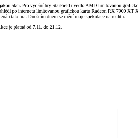
jakou akci. Pro vydání hry StarField uvedlo AMD limitovanou graficko
ahlédl po internetu limitovanou grafickou kartu Radeon RX 7900 XT X 
 i tato hra. Dnešním dnem se mění moje spekulace na realitu.
e je platná od 7.11. do 21.12.