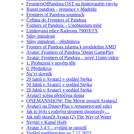
FrontiersOfPandora OST na limitovaném vinylu
Runni pandora – restarace v Madridu
Frontiers of Pandora sountrack
Čeština do Frontiers of Pandora
Fontiers of Pandora – Unobtanium mód
Limitovaná edice Radeonu 7900XTX
Stíny minulosti
Stíny minulosti – předmluva
Fronties of Pandora zdarma k produktům AMD
Avatar: Frontiers of Pandora 50min GamePlay
Avatar: Frontiers of Pandora – nové 11min video
1. Probuzení v novém těle
0. Předmluva
Na’vi slovník
20 faktů o Avatar2 v podání Stejka
50 faktů o Avatar1 v podání Stejka
20 faktů o Avatar1 v podání Stejka
Avatar1 scéna přetočena doma
ONEMANSHOW: The Movie porazil Avatara2
Avatar1 na DisneyPlus v remasterované edici
Jak to bylo s rodným stromem doopravdy…
Jak měl skončit Avatar (2) The Way of Water
Neytiri v Kutné Hoře
Avatar 3 4 5 – vydání se opozdí
Vydání naplánováno na 7.12.2023