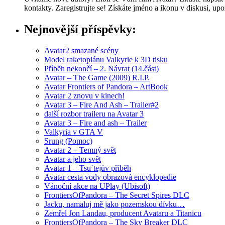
kontakty. Zaregistrujte se! Získáte jméno a ikonu v diskusi, u
Nejnovější příspěvky:
Avatar2 smazané scény
Model raketoplánu Valkyrie k 3D tisku
Příběh nekončí – 2. Návrat (14.část)
Avatar – The Game (2009) R.I.P.
Avatar Frontiers of Pandora – ArtBook
Avatar 2 znovu v kinech!
Avatar 3 – Fire And Ash – Trailer#2
další rozbor traileru na Avatar 3
Avatar 3 – Fire and ash – Trailer
Valkyria v GTA V
Srung (Pomoc)
Avatar 2 – Temný svět
Avatar a jeho svět
Avatar 1 – Tsu´tejův příběh
Avatar cesta vody obrazová encyklopedie
Vánoční akce na UPlay (Ubisoft)
FrontiersOfPandora – The Secret Spires DLC
Jacku, namaluj mě jako pozemskou dívku…
Zemřel Jon Landau, producent Avataru a Titanicu
FrontiersOfPandora – The Sky Breaker DLC