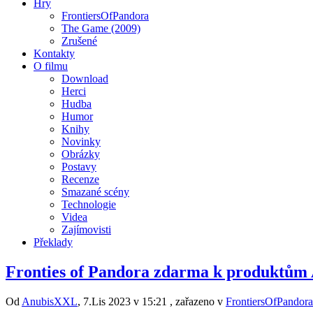
Hry
FrontiersOfPandora
The Game (2009)
Zrušené
Kontakty
O filmu
Download
Herci
Hudba
Humor
Knihy
Novinky
Obrázky
Postavy
Recenze
Smazané scény
Technologie
Videa
Zajímovisti
Překlady
Fronties of Pandora zdarma k produktů
Od
AnubisXXL
, 7.Lis 2023 v 15:21 , zařazeno v
FrontiersOfPandora