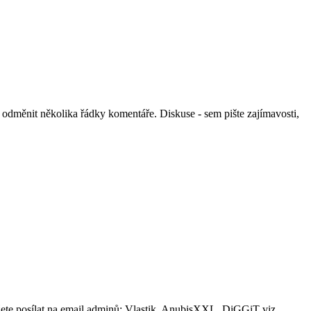
odměnit několika řádky komentáře. Diskuse - sem pište zajímavosti,
ůžete posílat na email adminů: Vlastik, AnubisXXL, DiGGiT viz