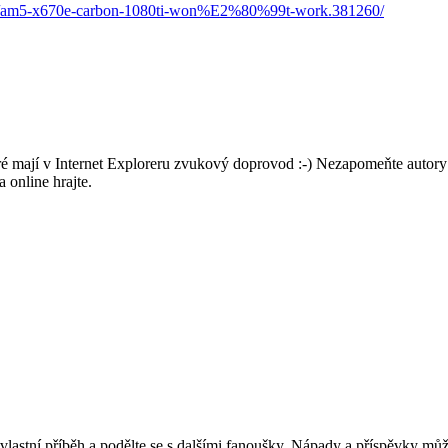
ads/am5-x670e-carbon-1080ti-won%E2%80%99t-work.381260/
ré mají v Internet Exploreru zvukový doprovod :-) Nezapomeňte autory 
 online hrajte.
vlastní příběh a podělte se s dalšími fanoušky. Nápady a příspěvky m