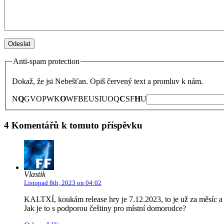
Anti-spam protection
Dokaž, že jsi Nebešťan. Opiš červený text a promluv k nám.
N
Q
G
V
O
P
W
K
O
W
F
B
E
U
S
I
U
O
Q
C
S
F
H
U
4 Komentářů k tomuto příspěvku
Vlastik
Listopad 8th, 2023 on 04:02
KALTXÍ, koukám release hry je 7.12.2023, to je už za měsíc
Jak je to s podporou češtiny pro místní domorodce?