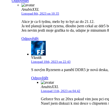
Odpovědět
AnubisXXL
Listopad 8th, 2023 on 10:35
Akce je ca 6 tydnu, melo by to byt az do 21.12.
Ja ted planuji koupit ryzena, dlouho jsem cekal az ddr5 b
Jen nevim jestli moje grafika to da, udajne je minumum
Odpovědět
Vlastik
Listopad 10th, 2023 on 22:43
S novým Ryzenem a pamětí DDR5 je nová deska, a ne
Odpovědět
AnubisXXL
Listopad 11th, 2023 on 04:42
Geforce 9xx az 20xx pokud vim jsou pci exp
Nasel jsem diskuzi k msi desce s chipsetem