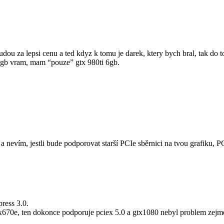
udou za lepsi cenu a ted kdyz k tomu je darek, ktery bych bral, tak do 
 8gb vram, mam “pouze” gtx 980ti 6gb.
vím, jestli bude podporovat starší PCIe sběrnici na tvou grafiku, PC
ress 3.0.
 x670e, ten dokonce podporuje pciex 5.0 a gtx1080 nebyl problem zejme