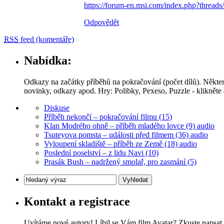
https://forum-en.msi.com/index.php?thre
Odpovědět
RSS
feed (komentáře)
Nabídka:
Odkazy na začátky příběhů na pokračování (počet dílů). Někte
novinky, odkazy apod. Hry: Polibky, Pexeso, Puzzle - klikněte a
Diskuse
Příběh nekončí – pokračování filmu (15)
Klan Modrého ohně – příběh mladého lovce (9) audio
Tsuteyova pomsta – události před filmem (36) audio
Vyloupení skladiště – příběh ze Země (18) audio
Poslední poselství – z lidu Navi (10)
Prasák Bush – nadržený smolař, pro zasmání (5)
Kontakt a registrace
Uvítáme nové autory! Líbil se Vám film Avatar? Zkuste napsat 