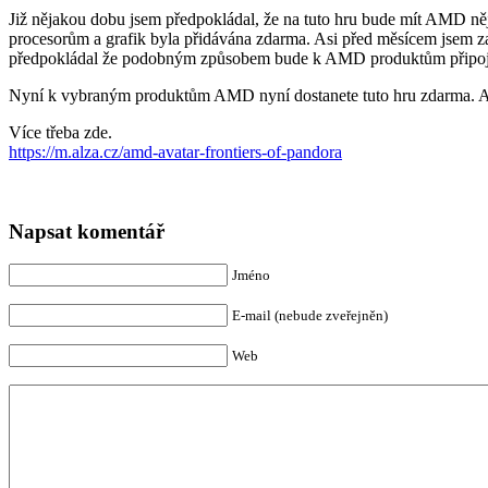
Již nějakou dobu jsem předpokládal, že na tuto hru bude mít AMD ně
procesorům a grafik byla přidávána zdarma. Asi před měsícem jsem z
předpokládal že podobným způsobem bude k AMD produktům připojená
Nyní k vybraným produktům AMD nyní dostanete tuto hru zdarma. Akc
Více třeba zde.
https://m.alza.cz/amd-avatar-frontiers-of-pandora
Napsat komentář
Jméno
E-mail (nebude zveřejněn)
Web