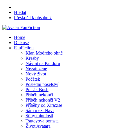
Hledat
Přeskočit k obsahu ↓
Home
Diskuse
FanFiction
Klan Modrého ohně
Kresby
Návrat na Pandoru
Nezařazené
Nový život
Počátek
Poslední poselství
Prasák Bush
Příběh nekončí
Příběh nekončí V2
Příběhy od Xiraxise
Sám mezi Navi
Stíny minulosti
Tsuteyova pomsta
Život Avatara