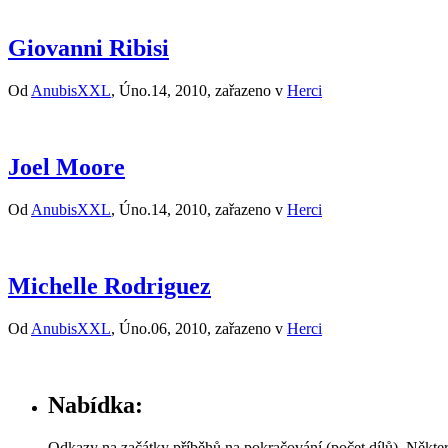
Giovanni Ribisi
Od
AnubisXXL
, Úno.14, 2010, zařazeno v
Herci
Joel Moore
Od
AnubisXXL
, Úno.14, 2010, zařazeno v
Herci
Michelle Rodriguez
Od
AnubisXXL
, Úno.06, 2010, zařazeno v
Herci
Nabídka:
Odkazy na začátky příběhů na pokračování (počet dílů). Někte