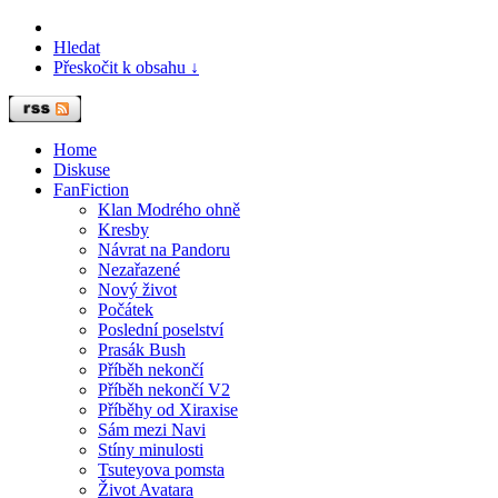
Hledat
Přeskočit k obsahu ↓
Home
Diskuse
FanFiction
Klan Modrého ohně
Kresby
Návrat na Pandoru
Nezařazené
Nový život
Počátek
Poslední poselství
Prasák Bush
Příběh nekončí
Příběh nekončí V2
Příběhy od Xiraxise
Sám mezi Navi
Stíny minulosti
Tsuteyova pomsta
Život Avatara