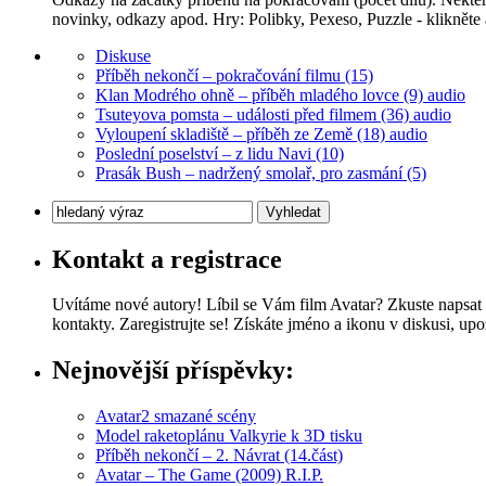
novinky, odkazy apod. Hry: Polibky, Pexeso, Puzzle - klikněte a
Diskuse
Příběh nekončí – pokračování filmu (15)
Klan Modrého ohně – příběh mladého lovce (9) audio
Tsuteyova pomsta – události před filmem (36) audio
Vyloupení skladiště – příběh ze Země (18) audio
Poslední poselství – z lidu Navi (10)
Prasák Bush – nadržený smolař, pro zasmání (5)
Kontakt a registrace
Uvítáme nové autory! Líbil se Vám film Avatar? Zkuste napsat 
kontakty. Zaregistrujte se! Získáte jméno a ikonu v diskusi, u
Nejnovější příspěvky:
Avatar2 smazané scény
Model raketoplánu Valkyrie k 3D tisku
Příběh nekončí – 2. Návrat (14.část)
Avatar – The Game (2009) R.I.P.