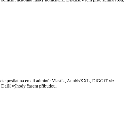
ůžete posílat na email adminů: Vlastik, AnubisXXL, DiGGiT viz
i. Další výhody časem přibudou.