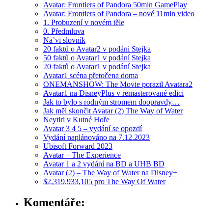
Avatar: Frontiers of Pandora 50min GamePlay
Avatar: Frontiers of Pandora – nové 11min video
1. Probuzení v novém těle
0. Předmluva
Na’vi slovník
20 faktů o Avatar2 v podání Stejka
50 faktů o Avatar1 v podání Stejka
20 faktů o Avatar1 v podání Stejka
Avatar1 scéna přetočena doma
ONEMANSHOW: The Movie porazil Avatara2
Avatar1 na DisneyPlus v remasterované edici
Jak to bylo s rodným stromem doopravdy…
Jak měl skončit Avatar (2) The Way of Water
Neytiri v Kutné Hoře
Avatar 3 4 5 – vydání se opozdí
Vydání naplánováno na 7.12.2023
Ubisoft Forward 2023
Avatar – The Experience
Avatar 1 a 2 vydání na BD a UHB BD
Avatar (2) – The Way of Water na Disney+
$2,319,933,105 pro The Way Of Water
Komentáře: