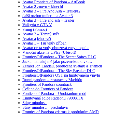
Avatar Frontiers of Pandora – ArtBook
Avatar 2 znovu v kinech!
Avatar 3 – Fire And Ash – Trailer#2
další rozbor traileru na Avatar 3
Avatar 3 – Fire and ash – Trailer
Valkyria v GTA V
Srung (Pomoc)
Avatar 2 – Temný svět
Avatar a jeho svět
Avatar 1 – Tsu´tejův příběh
Avatar cesta vody obrazová encyklopedie
Vánoční akce na UPlay (Ubisoft)
FrontiersOfPandora – The Secret Spires DLC
Jacku, namaluj mě jako pozemskou dívku…
Zemřel Jon Landau, producent Avataru a Titanicu
FrontiersOfPandora – The Sky Breaker DLC
FrontiersOfPandora OST na limitovaném vinylu
Runni pandora – restarace v Madridu
Frontiers of Pandora sountrack
Čeština do Frontiers of Pandora
Fontiers of Pandora – Unobtanium mód
Limitovaná edice Radeonu 7900XTX
Stíny minulosti
Stíny minulosti – předmluva
Fronties of Pandora zdarma k produktům AMD