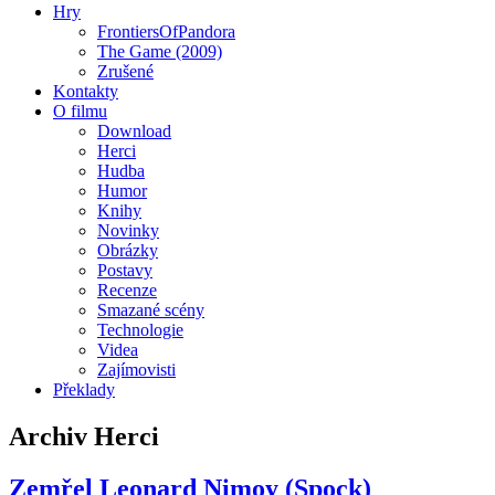
Hry
FrontiersOfPandora
The Game (2009)
Zrušené
Kontakty
O filmu
Download
Herci
Hudba
Humor
Knihy
Novinky
Obrázky
Postavy
Recenze
Smazané scény
Technologie
Videa
Zajímovisti
Překlady
Archiv Herci
Zemřel Leonard Nimoy (Spock)