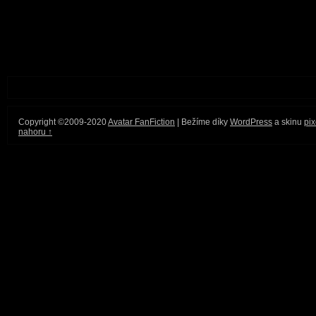
Copyright ©2009-2020
Avatar FanFiction
| Bežíme díky
WordPress
a skinu
pix
nahoru ↑