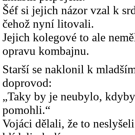
Šéf si jejich názor vzal k s
čehož nyní litovali.
Jejich kolegové to ale neměl
opravu kombajnu.
Starší se naklonil k mladší
doprovod:
„Taky by je neubylo, kdyby
pomohli.“
Vojáci dělali, že to neslyšel