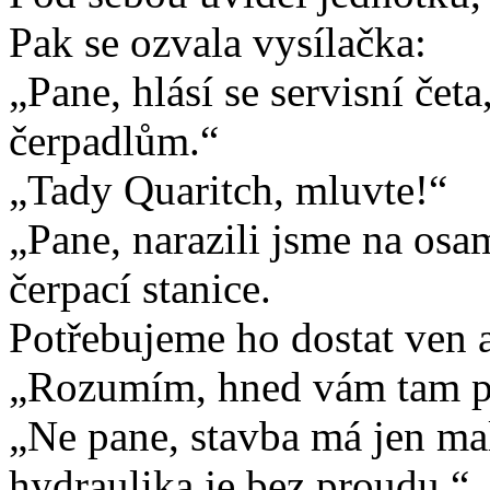
Pak se ozvala vysílačka:
„Pane, hlásí se servisní čet
čerpadlům.“
„Tady Quaritch, mluvte!“
„Pane, narazili jsme na os
čerpací stanice.
Potřebujeme ho dostat ven a
„Rozumím, hned vám tam po
„Ne pane, stavba má jen mal
hydraulika je bez proudu.“