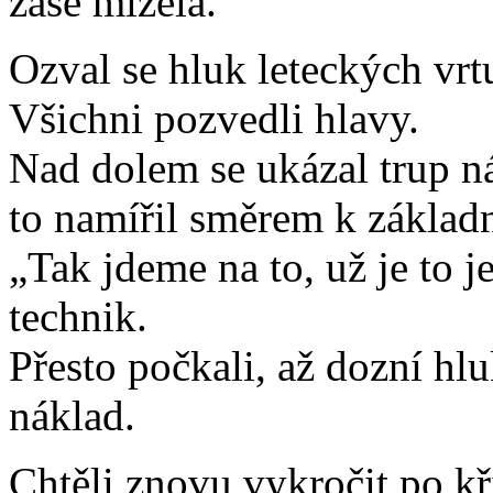
zase mizela.
Ozval se hluk leteckých vrtu
Všichni pozvedli hlavy.
Nad dolem se ukázal trup 
to namířil směrem k základ
„Tak jdeme na to, už je to 
technik.
Přesto počkali, až dozní hl
náklad.
Chtěli znovu vykročit po k