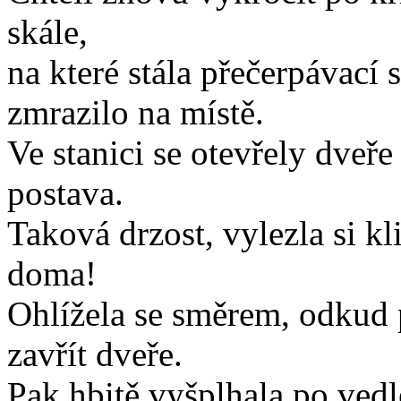
skále,
na které stála přečerpávací 
zmrazilo na místě.
Ve stanici se otevřely dveř
postava.
Taková drzost, vylezla si k
doma!
Ohlížela se směrem, odkud p
zavřít dveře.
Pak hbitě vyšplhala po vedl