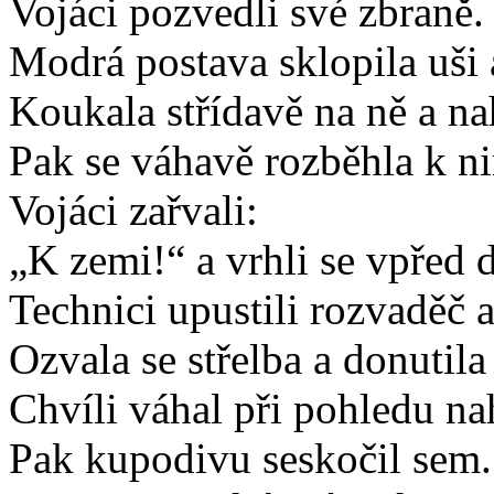
Vojáci pozvedli své zbraně.
Modrá postava sklopila uši 
Koukala střídavě na ně a na
Pak se váhavě rozběhla k n
Vojáci zařvali:
„K zemi!“ a vrhli se vpřed 
Technici upustili rozvaděč a
Ozvala se střelba a donutila
Chvíli váhal při pohledu na
Pak kupodivu seskočil sem.