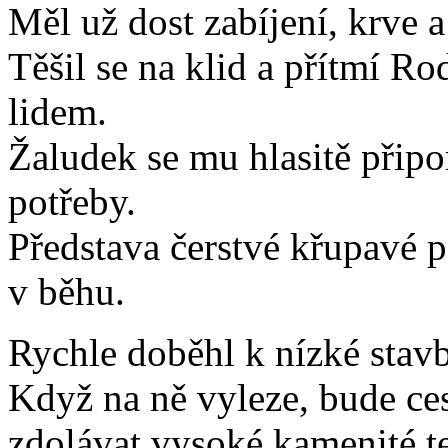
Měl už dost zabíjení, krve a
Těšil se na klid a přítmí R
lidem.
Žaludek se mu hlasitě přip
potřeby.
Představa čerstvé křupavé p
v běhu.
Rychle doběhl k nízké stavb
Když na ně vyleze, bude ces
zdolávat vysoké kamenité te