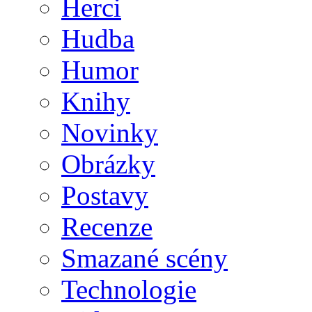
Herci
Hudba
Humor
Knihy
Novinky
Obrázky
Postavy
Recenze
Smazané scény
Technologie