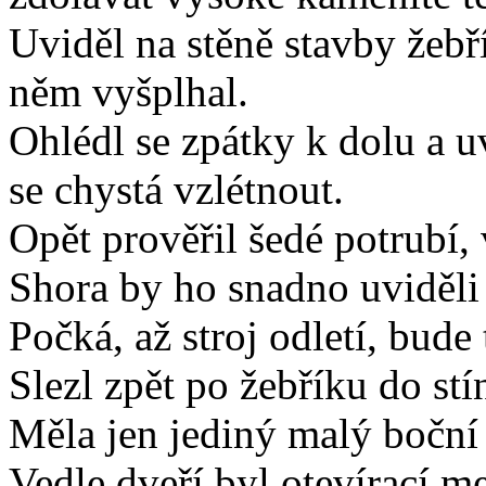
Uviděl na stěně stavby žebř
něm vyšplhal.
Ohlédl se zpátky k dolu a uv
se chystá vzlétnout.
Opět prověřil šedé potrubí,
Shora by ho snadno uviděli 
Počká, až stroj odletí, bude 
Slezl zpět po žebříku do stí
Měla jen jediný malý boční
Vedle dveří byl otevírací me