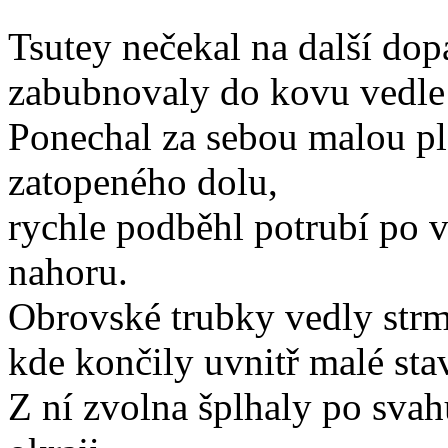
Tsutey nečekal na další dopa
zabubnovaly do kovu vedle 
Ponechal za sebou malou pl
zatopeného dolu,
rychle podběhl potrubí po v
nahoru.
Obrovské trubky vedly strm
kde končily uvnitř malé sta
Z ní zvolna šplhaly po sva