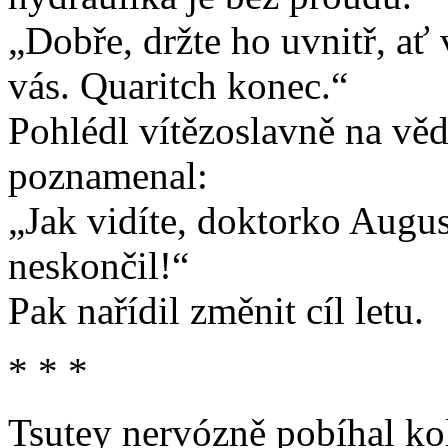
„Dobře, držte ho uvnitř, ať 
vás. Quaritch konec.“
Pohlédl vítězoslavně na věd
poznamenal:
„Jak vidíte, doktorko Augus
neskončil!“
Pak nařídil změnit cíl letu.
* * *
Tsutey nervózně pobíhal kol