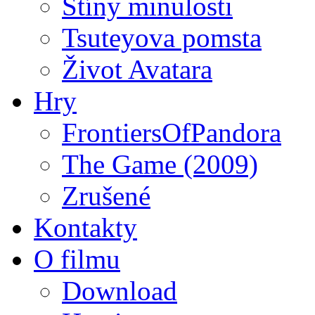
Stíny minulosti
Tsuteyova pomsta
Život Avatara
Hry
FrontiersOfPandora
The Game (2009)
Zrušené
Kontakty
O filmu
Download